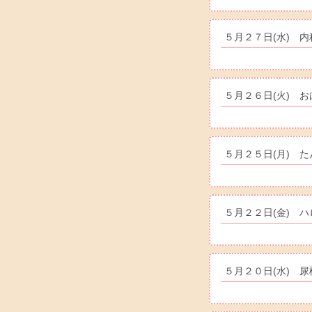
５月２７日(水) 
５月２６日(火) 
５月２５日(月) 
５月２２日(金) 
５月２０日(水) 尿