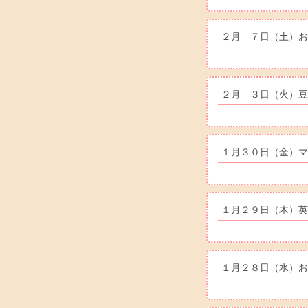
２月 ７日（土）お
２月 ３日（火）豆
１月３０日（金）マ
１月２９日（木）英
１月２８日（水）お