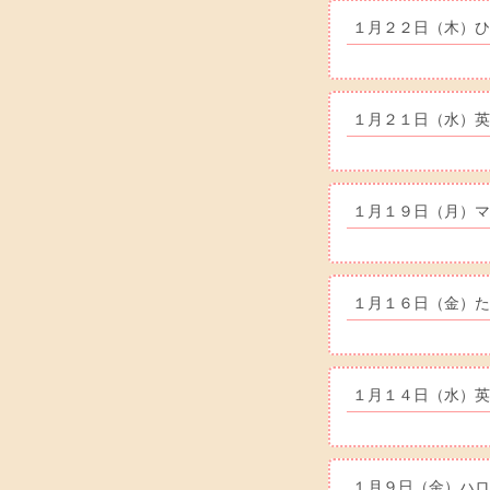
１月２２日（木）ひ
１月２１日（水）英
１月１９日（月）マ
１月１６日（金）た
１月１４日（水）英
１月９日（金）ハロ