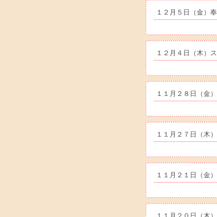
１２月５日（金）奉
１２月４日（木）ス
１１月２８日（金）
１１月２７日（木）
１１月２１日（金）
１１月２０日（木）