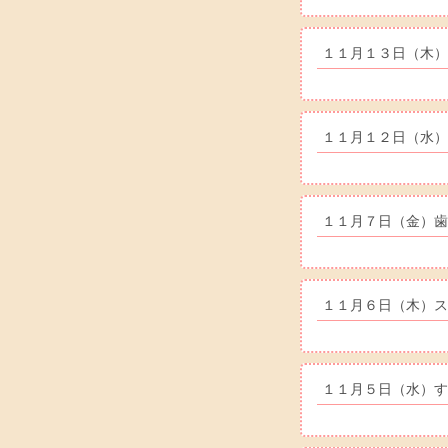
１１月１３日（木）
１１月１２日（水）
１１月７日（金）歯
１１月６日（木）ス
１１月５日（水）す