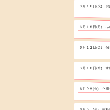
６月１６日(火) 
６月１５日(月) 
６月１２日(金) 
６月１０日(水) 
６月９日(火) た
６月５日(金) 歯科