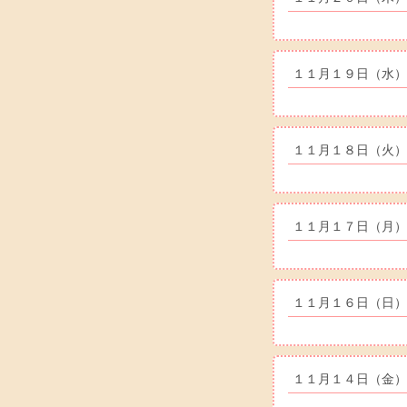
１１月１９日（水）
１１月１８日（火）
１１月１７日（月）
１１月１６日（日）
１１月１４日（金）