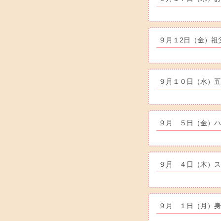
９月１2日（金）祖
９月１０日（水）五
９月 ５日（金）ハ
９月 ４日（木）ス
９月 １日（月）身