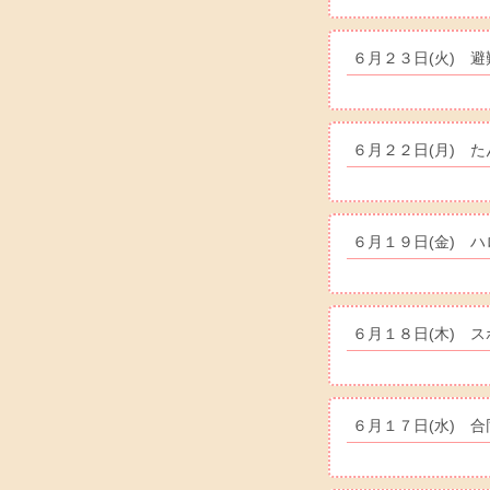
６月２３日(火) 
６月２２日(月) 
６月１９日(金) 
６月１８日(木) 
６月１７日(水) 