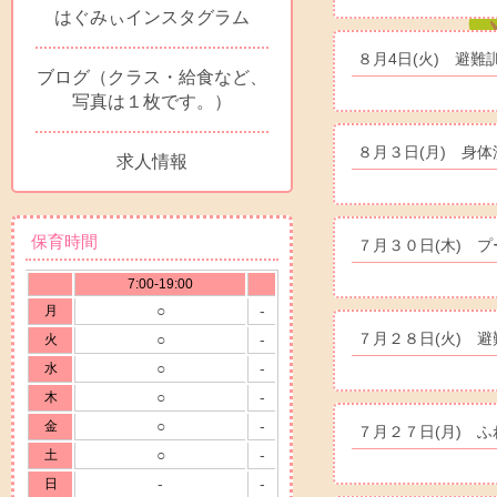
はぐみぃインスタグラム
８月4日(火) 避難
ブログ（クラス・給食など、
写真は１枚です。）
８月３日(月) 身
求人情報
保育時間
７月３０日(木) 
7:00-19:00
○
-
月
７月２８日(火) 
○
-
火
○
-
水
○
-
木
○
-
金
７月２７日(月) 
○
-
土
-
-
日